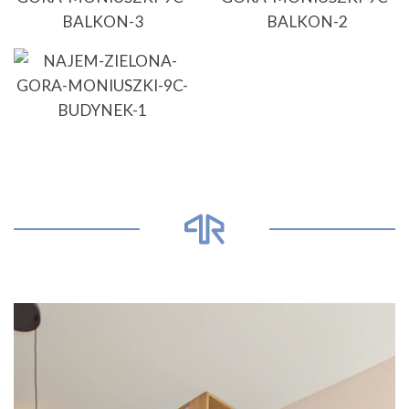
Odtwarzacz
video