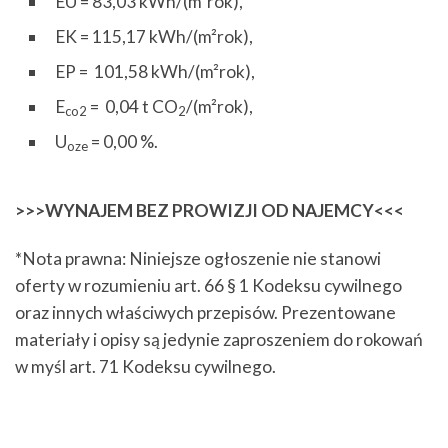
EU = 83,03 kWh/(m²rok),
EK = 115,17 kWh/(m²rok),
EP = 101,58 kWh/(m²rok),
E
= 0,04 t CO
/(m²rok),
co2
2
U
= 0,00 %.
oze
>>>WYNAJEM BEZ PROWIZJI OD NAJEMCY<<<
*Nota prawna: Niniejsze ogłoszenie nie stanowi
oferty w rozumieniu art. 66 § 1 Kodeksu cywilnego
oraz innych właściwych przepisów. Prezentowane
materiały i opisy są jedynie zaproszeniem do rokowań
w myśl art. 71 Kodeksu cywilnego.