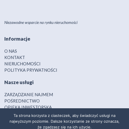
Niezawodne wsparcie na rynku nieruchomości
Informacje
O NAS
KONTAKT
NIERUCHOMOŚCI
POLITYKA PRYWATNOŚCI
Nasze usługi
ZARZĄDZANIE NAJMEM
POŚREDNICTWO
OPIEKA INWESTORSKA
FINANSOWANIE
Ta strona korzysta z ciasteczek, aby świadczyć usługi na
najwyższym poziomie. Dalsze korzystanie ze strony oznacza,
Nasze społeczności
że zgadzasz się na ich użycie.